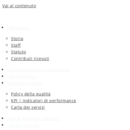
Vai al contenuto
Chi siamo
Storia
Staff
Statuto
Contributi ricevuti
Amministrazione trasparente
Albo fornitori
Qualità e servizi
Policy della qualità
KPI | Indicatori di performance
Carta dei servizi
Bandi di gara e contratti
Lavora con noi