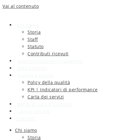
Vai al contenuto
Chi siamo
Storia
Staff
Statuto
Contributi ricevuti
Amministrazione trasparente
Albo fornitori
Qualità e servizi
Policy della qualità
KPI | Indicatori di performance
Carta dei servizi
Bandi di gara e contratti
Lavora con noi
Contatti
Chi siamo
Storia